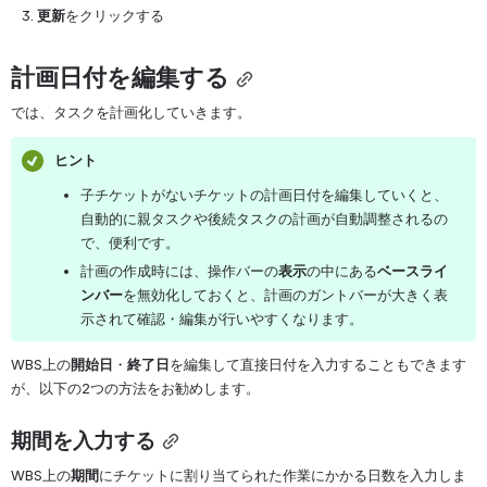
更新
をクリックする
計画日付を編集する
では、タスクを計画化していきます。
ヒント
子チケットがないチケットの計画日付を編集していくと、
自動的に親タスクや後続タスクの計画が自動調整されるの
で、便利です。
計画の作成時には、操作バーの
表示
の中にある
ベースライ
ンバー
を無効化しておくと、計画のガントバーが大きく表
示されて確認・編集が行いやすくなります。
WBS上の
開始日
・
終了日
を編集して直接日付を入力することもできます
が、以下の2つの方法をお勧めします。
期間を入力する
WBS上の
期間
にチケットに割り当てられた作業にかかる日数を入力しま