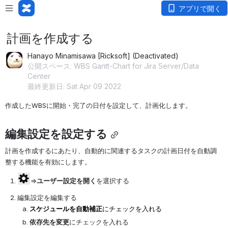
アプリで開く
計画を作成する
Hanayo Minamisawa [Ricksoft] (Deactivated)
公開スペース: WBS Gantt-Chart for Jira Server/Data
Center
最終更新日: Sat Apr 09 2022
作成したWBSに開始・完了の日付を設定して、計画化します。
編集設定を設定する
計画を作成するにあたり、自動的に関連するタスクの計画日付を自動調
整する機能を有効にします。
⇒
ユーザー設定を開く
を選択する
編集設定を編集する
スケジュールを自動補正
にチェックを入れる
依存先を変更
にチェックを入れる