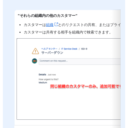
 ”
それらの組織内の他のカスタマー”
カスタマーは
組織
, (opens new window)
とのリクエストの共有、またはプライベ
カスタマーは共有する相手を組織内で検索できます。
を開く